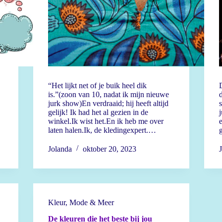
“Het lijkt net of je buik heel dik
D
is.”(zoon van 10, nadat ik mijn nieuwe
jurk show)En verdraaid; hij heeft altijd
s
gelijk! Ik had het al gezien in de
j
winkel.Ik wist het.En ik heb me over
e
laten halen.Ik, de kledingexpert.…
Jolanda
oktober 20, 2023
Kleur
,
Mode & Meer
De kleuren die het beste bij jou