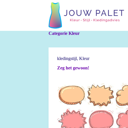
G
a
n
a
a
r
Categorie
Kleur
d
e
i
n
h
kledingstijl
,
Kleur
o
u
Zeg het gewoon!
d