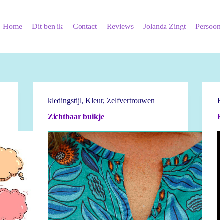
Home
Dit ben ik
Contact
Reviews
Jolanda Zingt
Persoon
kledingstijl
,
Kleur
,
Zelfvertrouwen
Zichtbaar buikje