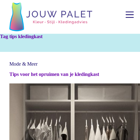
G
a
n
a
a
r
Tag
tips kledingkast
d
e
i
n
h
Mode & Meer
o
u
Tips voor het opruimen van je kledingkast
d