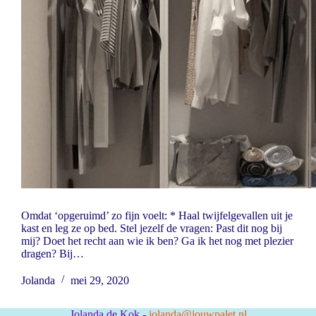
Omdat ‘opgeruimd’ zo fijn voelt: * Haal twijfelgevallen uit je
kast en leg ze op bed. Stel jezelf de vragen: Past dit nog bij
mij? Doet het recht aan wie ik ben? Ga ik het nog met plezier
dragen? Bij…
Jolanda
mei 29, 2020
Jolanda de Kok -
jolanda@jouwpalet.nl