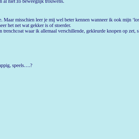
 al niet zo beweeglijk trouwens.
je. Maar misschien leer je mij wel beter kennen wanneer ik ook mijn ‘losse
eer het net wat gekker is of stoerder.
en trenchcoat waar ik allemaal verschillende, gekleurde knopen op zet, s
rappig, speels….?