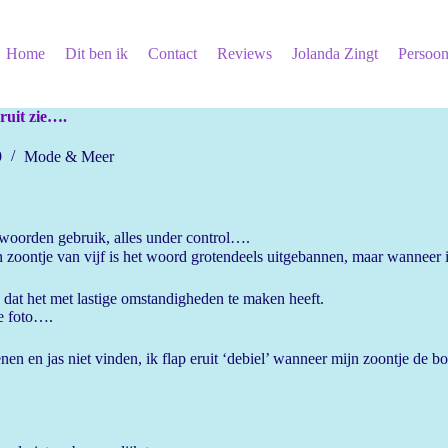
Home
Dit ben ik
Contact
Reviews
Jolanda Zingt
Persoon
eruit zie….
9
Mode & Meer
ldwoorden gebruik, alles under control….
 zoontje van vijf is het woord grotendeels uitgebannen, maar wanneer 
dat het met lastige omstandigheden te maken heeft.
e foto….
en en jas niet vinden, ik flap eruit ‘debiel’ wanneer mijn zoontje de bor