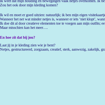
Ik weet dat mijn houding en bewegingen vaak netjes overkomen. Ik ben
Zou het ook door mijn kleding komen?
Ik wil en moet er goed uitzien: natuurlijk; ik ben mijn eigen visitekaart
Wanneer het net wat minder netjes is, wanneer er iets ‘niet klopt’, wann
Ik doe dit al door creatieve elementen toe te voegen aan mijn outfits; e
Maar misschien kan het meer….
En hoe zit dat bij jou?
Laat jij in je kleding zien wie je bent?
Netjes, gestructureerd, zorgzaam, creatief, sterk, aanwezig, zakelijk, g