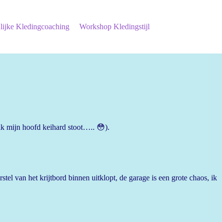
lijke Kledingcoaching
Workshop Kledingstijl
ik mijn hoofd keihard stoot….. 😳).
stel van het krijtbord binnen uitklopt, de garage is een grote chaos, ik