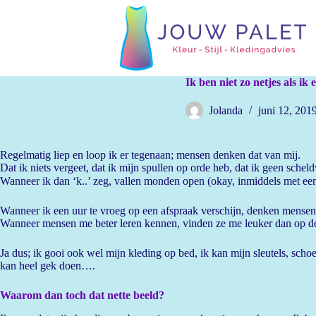
G
a
n
a
a
r
Ik ben niet zo netjes als ik 
d
e
Jolanda
juni 12, 201
i
n
h
o
Regelmatig liep en loop ik er tegenaan; mensen denken dat van mij.
u
Dat ik niets vergeet, dat ik mijn spullen op orde heb, dat ik geen sche
d
Wanneer ik dan ‘k..’ zeg, vallen monden open (okay, inmiddels met een
Wanneer ik een uur te vroeg op een afspraak verschijn, denken mensen 
Wanneer mensen me beter leren kennen, vinden ze me leuker dan op d
Ja dus; ik gooi ook wel mijn kleding op bed, ik kan mijn sleutels, schoen
kan heel gek doen….
Waarom dan toch dat nette beeld?