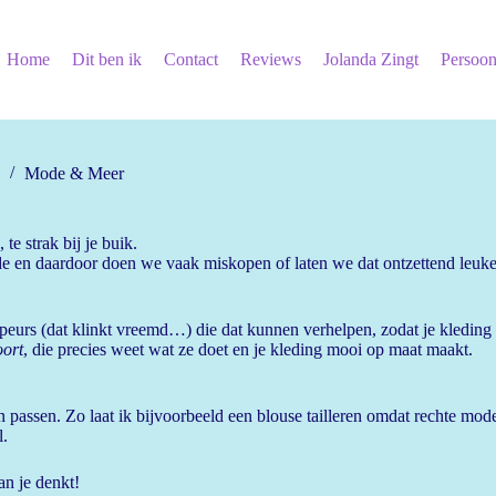
Home
Dit ben ik
Contact
Reviews
Jolanda Zingt
Persoon
Mode & Meer
 te strak bij je buik.
 en daardoor doen we vaak miskopen of laten we dat ontzettend leuke
eurs (dat klinkt vreemd…) die dat kunnen verhelpen, zodat je kleding 
oort
, die precies weet wat ze doet en je kleding mooi op maat maakt.
n passen. Zo laat ik bijvoorbeeld een blouse tailleren omdat rechte mode
l.
an je denkt!