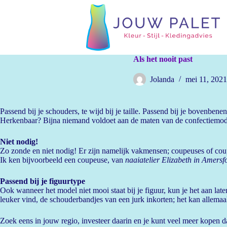
G
a
n
a
a
r
Als het nooit past
d
e
Jolanda
mei 11, 2021
i
n
h
o
Passend bij je schouders, te wijd bij je taille. Passend bij je bovenbenen,
u
Herkenbaar? Bijna niemand voldoet aan de maten van de confectiemode
d
Niet nodig!
Zo zonde en niet nodig! Er zijn namelijk vakmensen; coupeuses of coup
Ik ken bijvoorbeeld een coupeuse, van
naaiatelier Elizabeth in Amersf
Passend bij je figuurtype
Ook wanneer het model niet mooi staat bij je figuur, kun je het aan late
leuker vind, de schouderbandjes van een jurk inkorten; het kan allemaa
Zoek eens in jouw regio, investeer daarin en je kunt veel meer kopen d