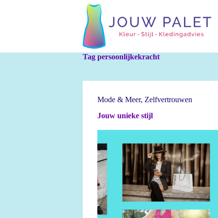
G
a
n
a
a
r
Tag
persoonlijkekracht
d
e
i
n
h
Mode & Meer
,
Zelfvertrouwen
o
u
Jouw unieke stijl
d